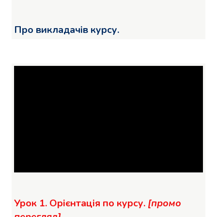
Про викладачів курсу.
Урок 1. Орієнтація по курсу.
[промо
перегляд]