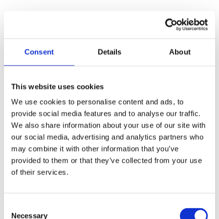
Consent
Details
About
This website uses cookies
We use cookies to personalise content and ads, to
provide social media features and to analyse our traffic.
We also share information about your use of our site with
our social media, advertising and analytics partners who
may combine it with other information that you’ve
provided to them or that they’ve collected from your use
Урок 13. 3й етап воркшопу: Інструмент
of their services.
Відкритий збір ідей.
C
Necessary
o