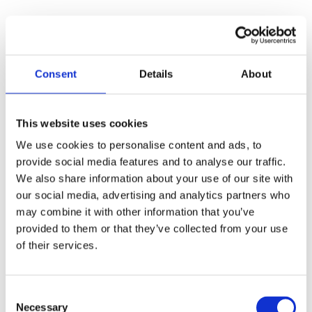
Ви дізнаєтеся, чому виникають
проблеми
до, під час, і після
зустрічі
та як з ними працювати
Consent
Details
About
на кожному рівні:
This website uses cookies
Я (особистий рівень)
We use cookies to personalise content and ads, to
1
Що можна зробити, навіть якщо ви не
provide social media features and to analyse our traffic.
маєте формальної влади для
We also share information about your use of our site with
глобальних змін
our social media, advertising and analytics partners who
may combine it with other information that you’ve
provided to them or that they’ve collected from your use
Ми (командний рівень)
2
of their services.
Як покращити взаємодію всіх
учасників зустрічі
C
Система (рівень організації)
Necessary
o